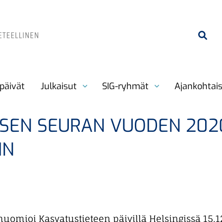
päivät
Julkaisut
SIG-ryhmät
Ajankohtai
ISEN SEURAN VUODEN 202
IN
omioi Kasvatustieteen päivillä Helsingissä 15.12