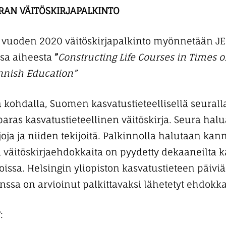
RAN VÄITÖSKIRJAPALKINTO
 vuoden 2020 väitöskirjapalkinto myönnetään JE
ssa aiheesta
”
Constructing Life Courses in Times o
innish Education”
 kohdalla, Suomen kasvatustieteellisellä seuralla
ras kasvatustieteellinen väitöskirja. Seura halua
rjoja ja niiden tekijoitä. Palkinnolla halutaan ka
ia väitöskirjaehdokkaita on pyydetty dekaaneilta ka
oissa. Helsingin yliopiston kasvatustieteen päivi
nssa on arvioinut palkittavaksi lähetetyt ehdokka
: