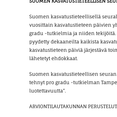
SUOMEN KASVATUSTIETEELLISEN SEU
Suomen kasvatustieteellisellä seural
vuosittain kasvatustieteen päivien y
gradu -tutkielmia ja niiden tekijöitä
pyydetty dekaaneilta kaikista kasvatu
kasvatustieteen päiviä järjestävä to
lähetetyt ehdokkaat.
Suomen kasvatustieteellisen seuran
tehnyt pro gradu -tutkielman Tamper
luotettavuutta”.
ARVIONTILAUTAKUNNAN PERUSTELUT