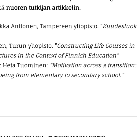
kä
nuoren tutkijan artikkelin.
iikka Anttonen, Tampereen yliopisto. ”
Kuudesluokk
en, Turun yliopisto.
”
Constructing Life Courses in
ctures in the Context of Finnish Education”
: Heta Tuominen:
“
Motivation across a transitio
being from elementary to secondary school.”