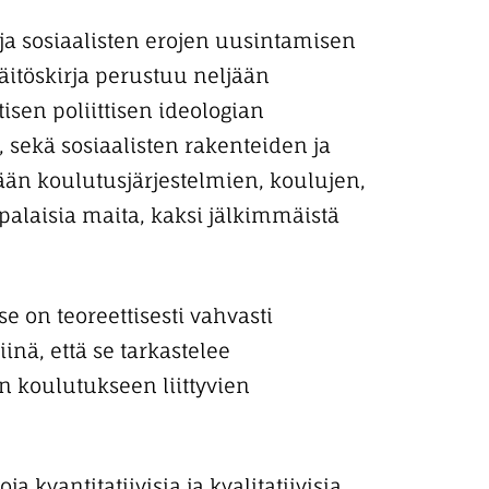
 ja sosiaalisten erojen uusintamisen
itöskirja perustuu neljään
tisen poliittisen ideologian
 sekä sosiaalisten rakenteiden ja
än koulutusjärjestelmien, koulujen,
palaisia maita, kaksi jälkimmäistä
e on teoreettisesti vahvasti
nä, että se tarkastelee
 koulutukseen liittyvien
 kvantitatiivisia ja kvalitatiivisia