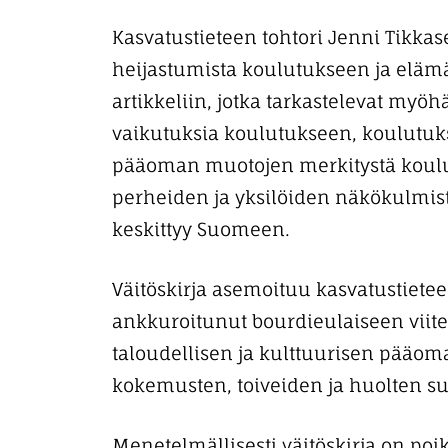
Kasvatustieteen tohtori Jenni Tikkas
heijastumista koulutukseen ja eläm
artikkeliin, jotka tarkastelevat myöh
vaikutuksia koulutukseen, koulutuks
pääoman muotojen merkitystä koulut
perheiden ja yksilöiden näkökulmist
keskittyy Suomeen.
Väitöskirja asemoituu kasvatustieteen
ankkuroitunut bourdieulaiseen viitek
taloudellisen ja kulttuurisen pääo
kokemusten, toiveiden ja huolten s
Menetelmällisesti väitöskirja on poik