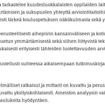
 tarkastelee kuudesluokkalaisten oppilaiden tait
misen ja sukupuolen yhteyttä arviointitaitoihin.
sesti tärkeä kouluopetuksen näkökulmasta sekä yh
erusteellisesti aihepiirin kansainväliseen ja kot
uetun ymmärtämisestä sekä siihen liittyvistä teki
isesti erityisesti lähteiden luotettavuuden arvi
stellusti suhteessa aikaisempaan tutkimuskirjal
lliset ratkaisut ja mittarit on kuvattu ja perus
uvattu yksityiskohtaisesti. Aineiston analyysin vaih
 taulukoita hyödyntäen.