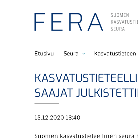
S
i
i
r
r
Etusivu
Seura
Kasvatustieteen 
y
p
ä
KASVATUSTIETEELL
ä
SAAJAT JULKISTETTI
s
i
s
15.12.2020 18:40
ä
l
Suomen kasvatustieteellinen seura hu