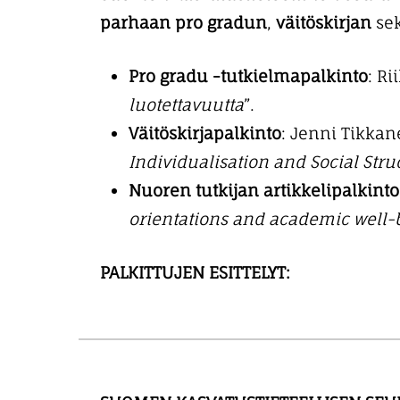
t
parhaan pro gradun
,
väitöskirjan
se
ö
ö
Pro gradu -tutkielmapalkinto
: R
n
luotettavuutta
”.
Väitöskirjapalkinto
: Jenni Tikkan
Individualisation and Social Stru
Nuoren tutkijan artikkelipalkinto
orientations and academic well-
PALKITTUJEN ESITTELYT: