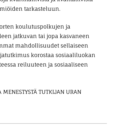
ilmiöiden tarkasteluun.
orten koulutuspolkujen ja
leen jatkuvan tai jopa kasvaneen
remmat mahdollisuudet sellaiseen
rjatutkimus korostaa sosiaaliluokan
hteessa reiluuteen ja sosiaaliseen
AA MENESTYSTÄ TUTKIJAN URAN