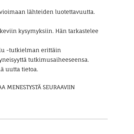
arvioimaan lähteiden luotettavuutta.
skeviin kysymyksiin. Hän tarkastelee
u -tutkielman erittäin
htyneisyyttä tutkimusaiheeseensa.
 uutta tietoa.
TAA MENESTYSTÄ SEURAAVIIN