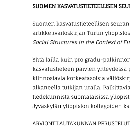
SUOMEN KASVATUSTIETEELLISEN SEU
Suomen kasvatustieteellisen seuran
artikkeliväitöskirjan Turun yliopisto
Social Structures in the Context of F
Yhtä lailla kuin pro gradu-palkinnon
kasvatustieteen päivien yhteydessä pa
kiinnostavia korkeatasoisia väitöski
alkaneella tutkijan uralla. Palkittav
tiedekunnista suomalaisissa yliopist
Jyväskylän yliopiston kollegoiden ka
ARVIONTILAUTAKUNNAN PERUSTELUT