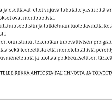
 ja osoittavat, ettei sujuva lukutaito yksin riitä 
kset ovat monipuolisia.
tutkimuseettisiin ja tutkielman luotettavuutta ko
ti.
on onnistunut tekemään innovatiivisen pro grad
ittaa sekä teoreettista että menetelmällistä pere
usmenetelmiä ja tuottaa poikkeuksellisen tärkeää
TELEE RIIKKA ANTTOSTA PALKINNOSTA JA TOIVOT