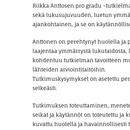
Riikka Anttosen pro gradu -tutkielma
sekä lukusujuvuuden, luetun ymmärtä
ajankohtainen, ja se on käytännölli
Anttonen on perehtynyt huolella ja p
laajentaa ymmärrystä lukutaidosta, l
kohdentuu tutkielman tavoitteen muka
lähteiden arviointitaitoihin.
Tutkimuskysymykset on asetettu peru
selkeästi.
Tutkimuksen toteuttaminen, menetelmä
seikat ja käytännöt on toteutettu ja k
kuvattu huolella ja havainnollisesti