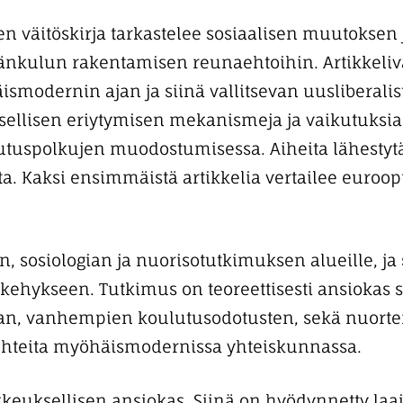
en väitöskirja tarkastelee sosiaalisen muutoksen
änkulun rakentamisen reunaehtoihin. Artikkelivä
äismodernin ajan ja siinä vallitsevan uusliberalis
ellisen eriytymisen mekanismeja ja vaikutuksia,
uspolkujen muodostumisessa. Aiheita lähestytä
a. Kaksi ensimmäistä artikkelia vertailee euroop
, sosiologian ja nuorisotutkimuksen alueille, ja s
ehykseen. Tutkimus on teoreettisesti ansiokas sii
man, vanhempien koulutusodotusten, sekä nuorten
uhteita myöhäismodernissa yhteiskunnassa.
keuksellisen ansiokas. Siinä on hyödynnetty laajoja