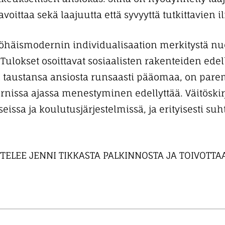
avoittaa sekä laajuutta että syvyyttä tutkittavien 
öhäismodernin individualisaation merkitystä nu
lokset osoittavat sosiaalisten rakenteiden edel
a on taustansa ansiosta runsaasti pääomaa, on pa
ernissa ajassa menestyminen edellyttää. Väitöski
eissa ja koulutusjärjestelmissä, ja erityisesti su
TELEE JENNI TIKKASTA PALKINNOSTA JA TOIVOTT