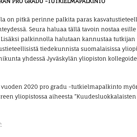
RAN PRO GRADU -TUTKIELMAPALKINTO
la on pitkä perinne palkita paras kasvatustietee
hteydessä. Seura haluaa tällä tavoin nostaa esille
. Lisäksi palkinnolla halutaan kannustaa tutkijan 
stieteellisistä tiedekunnista suomalaisissa yliopi
imikunta yhdessä Jyväskylän yliopiston kollegoide
 vuoden 2020 pro gradu -tutkielmapalkinto myö
een yliopistossa aiheesta ”Kuudesluokkalaisten 
: