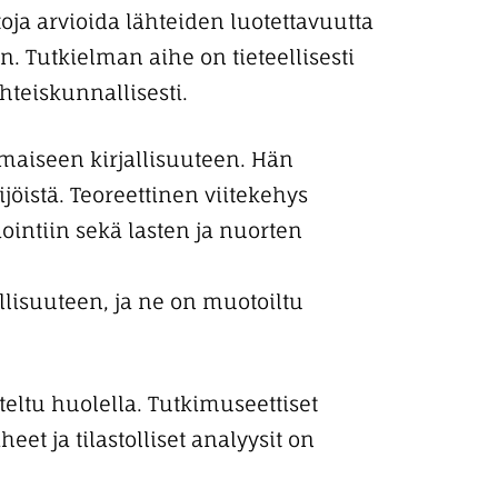
oja arvioida lähteiden luotettavuutta
 Tutkielman aihe on tieteellisesti
teiskunnallisesti.
imaiseen kirjallisuuteen. Hän
jöistä. Teoreettinen viitekehys
ointiin sekä lasten ja nuorten
lisuuteen, ja ne on muotoiltu
teltu huolella. Tutkimuseettiset
eet ja tilastolliset analyysit on