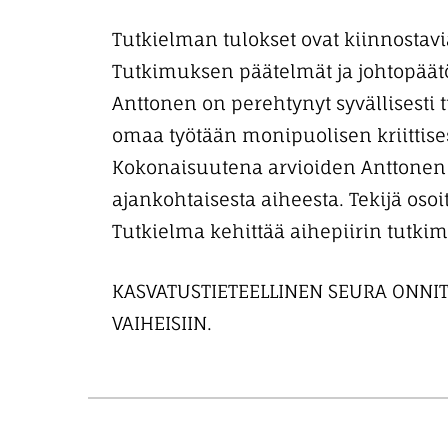
Tutkielman tulokset ovat kiinnostavia
Tutkimuksen päätelmät ja johtopäätö
Anttonen on perehtynyt syvällisesti 
omaa työtään monipuolisen kriittises
Kokonaisuutena arvioiden Anttonen 
ajankohtaisesta aiheesta. Tekijä oso
Tutkielma kehittää aihepiirin tutkim
KASVATUSTIETEELLINEN SEURA ONNIT
VAIHEISIIN.