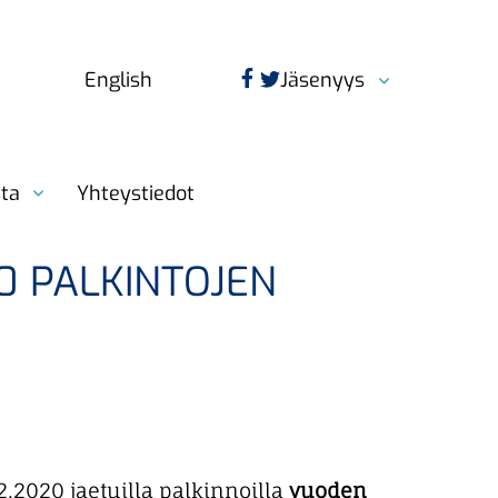
Jäsenyys
English
sta
Yhteystiedot
0 PALKINTOJEN
.2020 jaetuilla palkinnoilla
vuoden