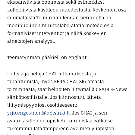
ekspansiivista oppimista sekä esimerkiksi
kollektiivista käsitteen muodostusta. Keskeinen osa
suomalaista Toiminnan teorian perinnettä on
monipuolinen muutoslaboratorio metodologia,
formatiiviset interventiot ja näitä koskevien
aineistojen analyysi.
Teemaryhmän pääkieli on englanti.
Uutisia ja tietoja CHAT tutkimuksesta ja
tapahtumista, myös FERA CHAT SIG omasta
toiminnasta, saat helpoiten liittymällä CRADLE-News
sähköpostilistalle. Jos kiinnostuit, lähetä
liittymispyyntösi osoitteeseen:
yrjo.engestrom@helsinki.fi
. Jos CHAT ja sen
avainkäsitteiden opiskelu kiinnostaa, vilkaise
tarkemmin tätä Tampereen avoimen yliopiston