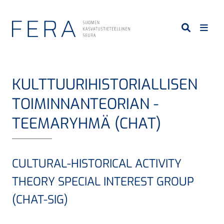
S
i
i
r
r
y
KULTTUURIHISTORIALLISEN
p
ä
TOIMINNANTEORIAN -
ä
TEEMARYHMÄ (CHAT)
s
i
s
CULTURAL-HISTORICAL ACTIVITY
ä
l
THEORY SPECIAL INTEREST GROUP
t
(CHAT-SIG)
ö
ö