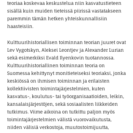
teoriaa koskevaa keskustelua niin kasvatustieteen
sisällä kuin muiden tieteissä piirissä vastatakseen
paremmin tämän hetken yhteiskunnallisiin
haasteisiin.
Kulttuurihistoriallisen toiminnan teorian juuret ovat
Lev Vygotskyn, Aleksei Leontjev ja Alexander Lurian
sekä esimerkiksi Evald Ilyenkovin tuotannossa.
Kulttuurihistoriallinen toiminnan teoria on
Suomessa kehittynyt monitieteiseksi teoriaksi, jonka
keskiössä on ihmisen toiminnan ja erilaisten
kollektiivisten toimintajärjestelmien, kuten
kasvatus-, koulutus- tai työorganisaatioiden, leikin,
kansalaisjärjestöjen, sekä sosiaalisten liikkeiden
tutkimus. Viime aikoina on tutkittu paljon myös
toimintajärjestelmien välistä vuorovaikutusta,
niiden välisiä verkostoja, muutostoimijuutta,