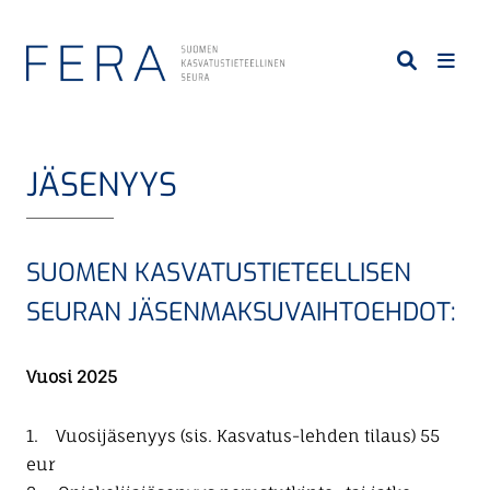
S
i
i
r
r
y
JÄSENYYS
p
ä
ä
SUOMEN KASVATUSTIETEELLISEN
s
i
SEURAN JÄSENMAKSUVAIHTOEHDOT:
s
ä
Vuosi 2025
l
t
1. Vuosijäsenyys (sis. Kasvatus-lehden tilaus) 55
ö
eur
ö