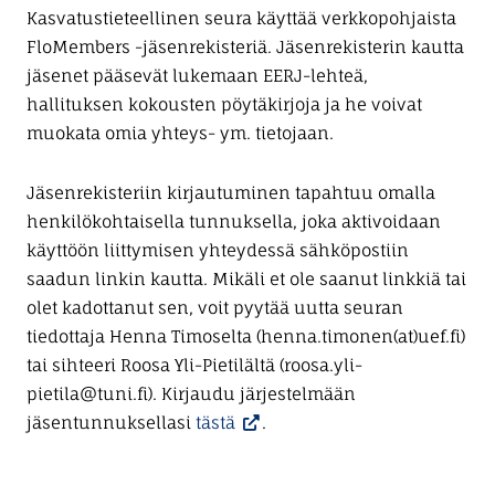
Kasvatustieteellinen seura käyttää verkkopohjaista
FloMembers -jäsenrekisteriä. Jäsenrekisterin kautta
jäsenet pääsevät lukemaan EERJ-lehteä,
hallituksen kokousten pöytäkirjoja ja he voivat
muokata omia yhteys- ym. tietojaan.
Jäsenrekisteriin kirjautuminen tapahtuu omalla
henkilökohtaisella tunnuksella, joka aktivoidaan
käyttöön liittymisen yhteydessä sähköpostiin
saadun linkin kautta. Mikäli et ole saanut linkkiä tai
olet kadottanut sen, voit pyytää uutta seuran
tiedottaja Henna Timoselta (henna.timonen(at)uef.fi)
tai sihteeri Roosa Yli-Pietilältä (roosa.yli-
pietila@tuni.fi). Kirjaudu järjestelmään
jäsentunnuksellasi
tästä
.