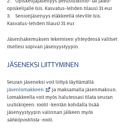
2. Opiskelijajäsenyys perustutkinto- tai jatko-
n
opiskelijalle (sis. Kasvatus-lehden tilaus) 31 eur
3. Seniorijäsenyys eläkkeellä oleville (sis.
Kasvatus-lehden tilaus) 31 eur
Jäsenhakemuksen tekemisen yhteydessä valitset
itsellesi sopivan jäsenyystyypin.
JÄSENEKSI LIITTYMINEN
Seuran jäseneksi voit liittyä täyttämällä
jäsenlomakkeen
ja maksamalla jäsenmaksun.
Lomakkeella voit myös halutessasi tilata seuran
uutiskirjeen: roolit -kentän kohdalla lisää
jäsenyystyypin valinnan jälkeen myös
sähköpostilista
-rooli.