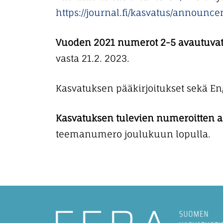
t
https://journal.fi/kasvatus/announc
ö
ö
Vuoden 2021 numerot 2-5 avautuvat a
n
vasta 21.2. 2023.
Kasvatuksen pääkirjoitukset sekä En
Kasvatuksen tulevien numeroitten a
teemanumero joulukuun lopulla.