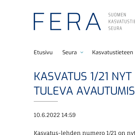
S
i
i
r
r
Etusivu
Seura
Kasvatustieteen 
y
p
ä
KASVATUS 1/21 NYT
ä
TULEVA AVAUTUMIS
s
i
s
10.6.2022 14:59
ä
l
Kasvatus-lehden numero 1/21 on nyt s