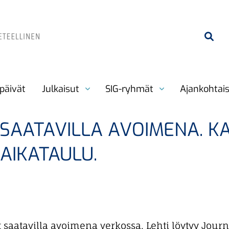
päivät
Julkaisut
SIG-ryhmät
Ajankohtai
 SAATAVILLA AVOIMENA. K
AIKATAULU.
aatavilla avoimena verkossa. Lehti löytyy Journa