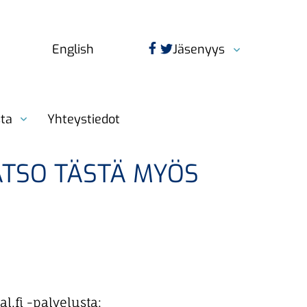
Jäsenyys
English
sta
Yhteystiedot
ATSO TÄSTÄ MYÖS
l.fi -palvelusta: